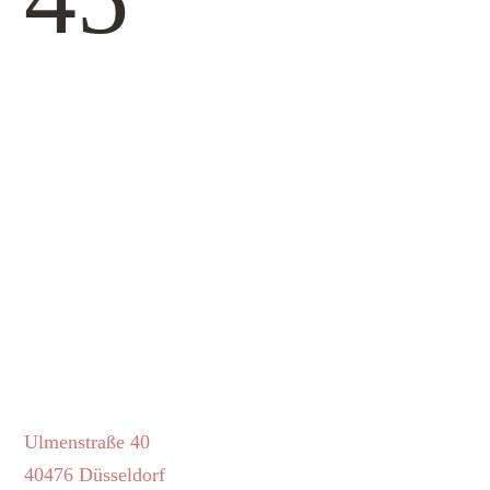
Sandra Köster
Yoga & Körpertherapie
in Düsseldorf
Ulmenstraße 40
40476 Düsseldorf